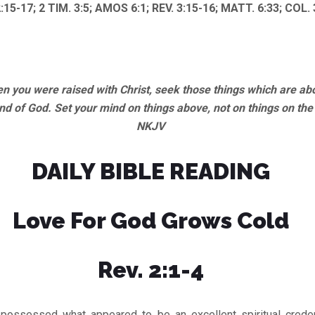
:15-17; 2 TIM. 3:5; AMOS 6:1; REV. 3:15-16; MATT. 6:33; COL. 
 you were raised with Christ, seek those things which are abo
hand of God. Set your mind on things above, not on things on the 
NKJV
DAILY BIBLE READING
Love For God Grows Cold
Rev. 2:1-4
possessed what appeared to be an excellent spiritual creden