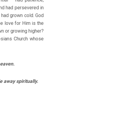
and had persevered in
 had grown cold. God
he love for Him is the
own or growing higher?
hesians Church whose
heaven.
 away spiritually.