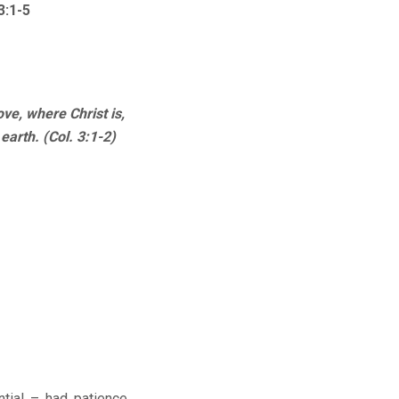
3:1-5
ve, where Christ is,
earth. (Col. 3:1-2)
tial – had patience,