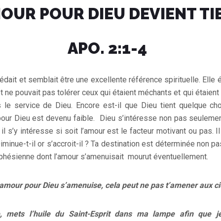
MOUR POUR DIEU DEVIENT TI
APO. 2:1-4
ait et semblait être une excellente référence spirituelle. Elle éta
t ne pouvait pas tolérer ceux qui étaient méchants et qui étaien
 le service de Dieu. Encore est-il que Dieu tient quelque cho
ur Dieu est devenu faible. Dieu s’intéresse non pas seulement
i il s’y intéresse si soit l’amour est le facteur motivant ou pas. I
minue-t-il or s’accroit-il ? Ta destination est déterminée non pa
éphésienne dont l’amour s’amenuisait mourut éventuellement.
on amour pour Dieu s’amenuise, cela peut ne pas t’amener aux c
, mets l’huile du Saint-Esprit dans ma lampe afin que j