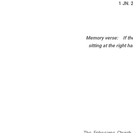
1 JN. 2
Memory verse: If then
sitting at the right 
The Ephesians Church 