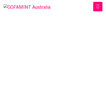
GOFAMINT AUSTRALIA
Home
/
SundaySchool
/
#GOFAMINTDailyDevotion Fri. 23/12/2016