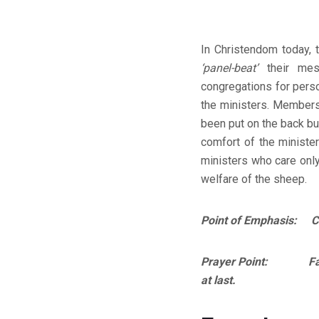
In Christendom today, 
‘panel-beat’
their me
congregations for perso
the ministers. Members 
been put on the back bur
comfort of the ministe
ministers who care only 
welfare of the sheep.
Point of Emphasis: Car
Prayer Point: Father
at last.