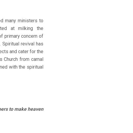
ed many ministers to
ted at milking the
of primary concern of
Spiritual revival has
ects and cater for the
is Church from carnal
ned with the spiritual
bers to make heaven