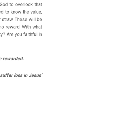
 God to overlook that
ed to know the value,
r straw. These will be
 no reward. With what
y? Are you faithful in
e rewarded.
er loss in Jesus’