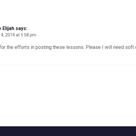
 Elijah
says:
 4, 2014 at 5:58 pm
or the efforts in posting these lessons. Please I will need soft