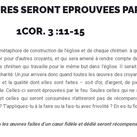
RES SERONT EPROUVEES PAR
1COR. 3 :11-15
 métaphore de construction de l’église et de chaque chrétien à q
iser pour d’autres croyants, et qui sera amené à rendre compte
 chrétien qui travaille pour le même but dans l’église. Il serait
e charité. Un jour arrivera donc quand toutes les œuvres des croy
 et la qualité dont elles sont faites – soit d’or, d’argent, de 
lle. Celles-ci seront éprouvées par le feu. Seules celles qui 
t celles qui seront consumées n’attireront pas de récompen
 T’appliques-tu à la faire ou la fais-tu avec frivolité ? En es-tu fi
es les œuvres faites d’un cœur fidèle et dédié seront récompen