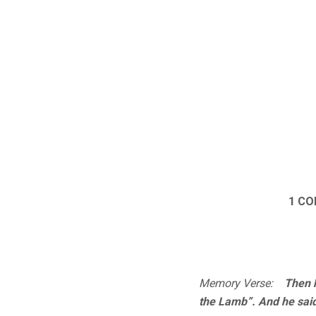
1 COR
Memory Verse:
Then he 
the Lamb”. And he said