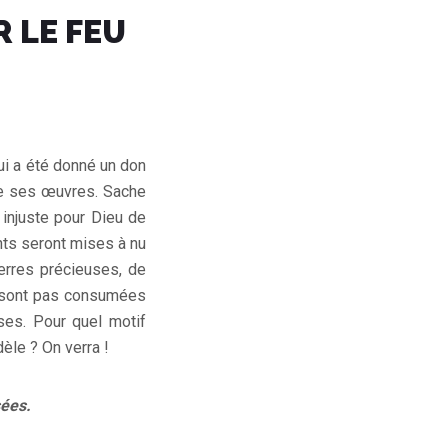
 LE FEU
ui a été donné un don
 de ses œuvres. Sache
 injuste pour Dieu de
ants seront mises à nu
pierres précieuses, de
ne sont pas consumées
ses. Pour quel motif
dèle ? On verra !
sées.