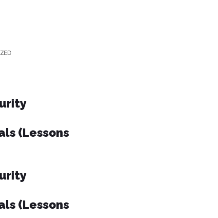
IZED
urity
ials (Lessons
urity
ials (Lessons