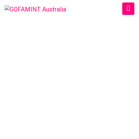
GOFAMINT AUSTRALIA
Home
/
SundaySchool
/
Fri. 10/7/2015