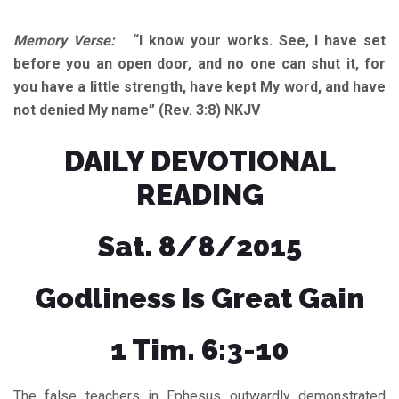
Memory Verse:
“I know your works. See, I have set
before you an open door, and no one can shut it, for
you have a little strength, have kept My word, and have
not denied My name” (Rev. 3:8) NKJV
DAILY DEVOTIONAL
READING
Sat. 8/8/2015
Godliness Is Great Gain
1 Tim. 6:3-10
The false teachers in Ephesus outwardly demonstrated