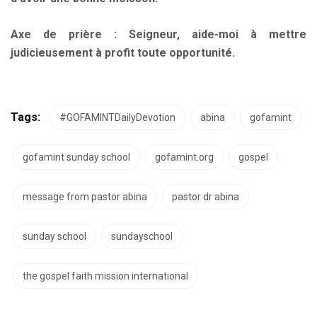
Axe de prière : Seigneur, aide-moi à mettre
judicieusement à profit toute opportunité
.
Tags:
#GOFAMINTDailyDevotion
abina
gofamint
gofamint sunday school
gofamint.org
gospel
message from pastor abina
pastor dr abina
sunday school
sundayschool
the gospel faith mission international