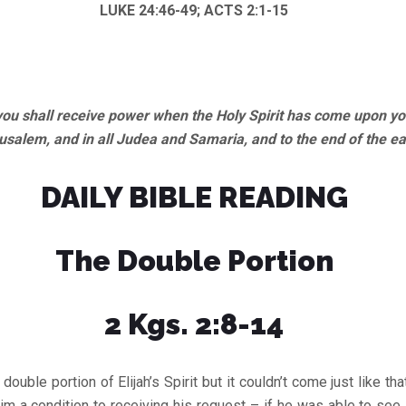
LUKE 24:46-49; ACTS 2:1-15
u shall receive power when the Holy Spirit has come upon you
usalem, and in all Judea and Samaria, and to the end of the ea
DAILY BIBLE READING
The Double Portion
2 Kgs. 2:8-14
 double portion of Elijah’s Spirit but it couldn’t come just like tha
im a condition to receiving his request – if he was able to see