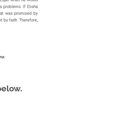
s problems. If Elisha
that was promised by
it by faith. Therefore,
me.
below.