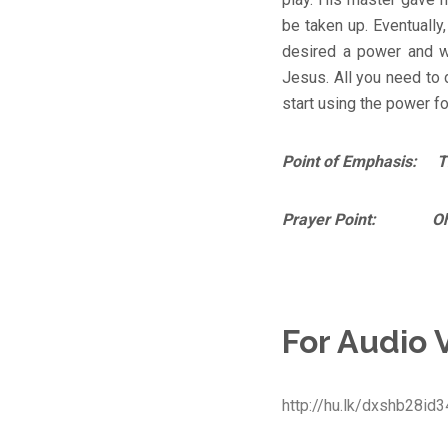
be taken up. Eventually
desired a power and w
Jesus. All you need to do
start using the power f
Point of Emphasis: Thir
Prayer Point: Oh Lor
For Audio V
http://hu.lk/dxshb28id