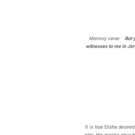
Memory verse:
But yo
witnesses to me in Jer
It is true Elisha desired
play. His master gave h