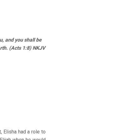
, and you shall be
rth. (Acts 1:8) NKJV
t, Elisha had a role to
 Elijah when he would