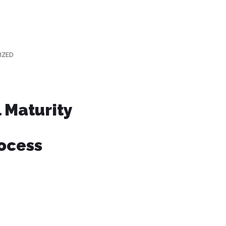
IZED
l Maturity
rocess