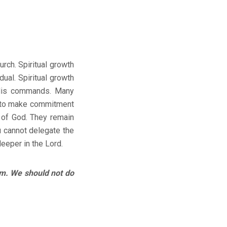
rch. Spiritual growth
ual. Spiritual growth
 His commands. Many
dy to make commitment
 of God. They remain
ou cannot delegate the
deeper in the Lord.
m. We should not do