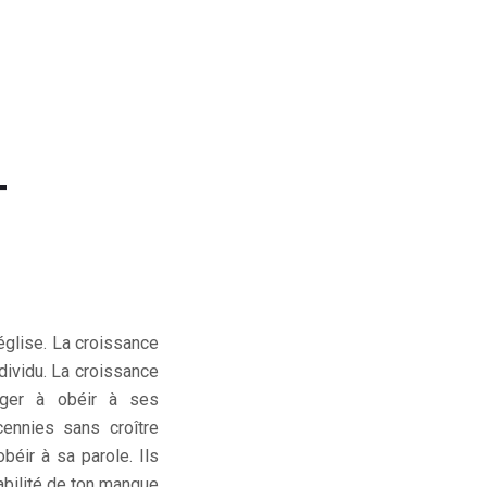
T
église. La croissance
individu. La croissance
gager à obéir à ses
ennies sans croître
béir à sa parole. Ils
abilité de ton manque