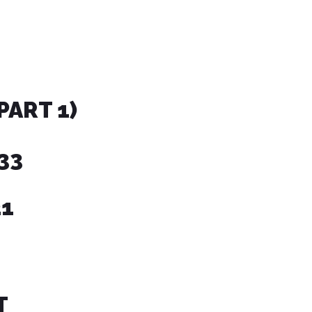
PART 1)
433
21
T