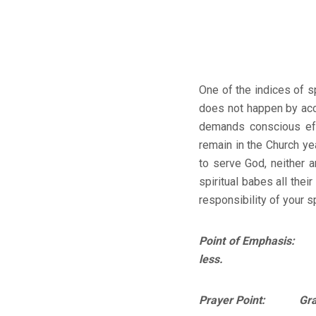
One of the indices of s
does not happen by acci
demands conscious ef
remain in the Church y
to serve God, neither 
spiritual babes all thei
responsibility of your s
Point of Emphasis: J
less.
Prayer Point: Grant 