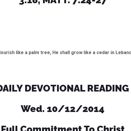
lourish like a palm tree, He shall grow like a cedar in Leban
DAILY DEVOTIONAL READING
Wed. 10/12/2014
Full Commitment To Christ