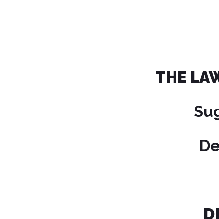
THE LAW
Su
De
D